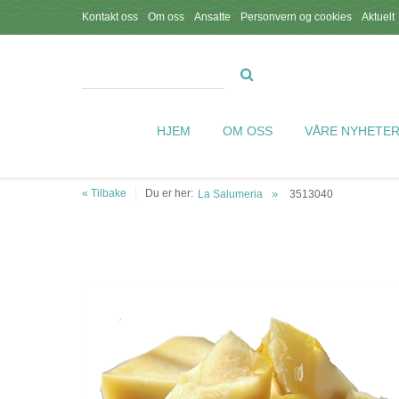
Kontakt oss
Om oss
Ansatte
Personvern og cookies
Aktuelt
HJEM
OM OSS
VÅRE NYHETE
« Tilbake
Du er her:
La Salumeria
3513040