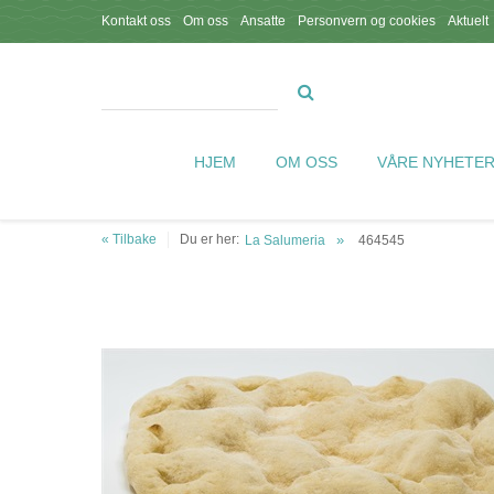
Kontakt oss
Om oss
Ansatte
Personvern og cookies
Aktuelt
HJEM
OM OSS
VÅRE NYHETE
« Tilbake
Du er her:
La Salumeria
464545