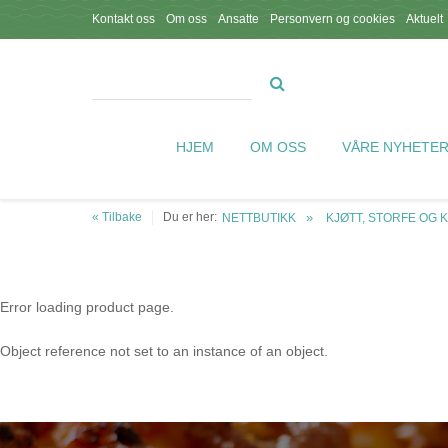
Kontakt oss
Om oss
Ansatte
Personvern og cookies
Aktuelt
HJEM
OM OSS
VÅRE NYHETE
« Tilbake
Du er her:
NETTBUTIKK
KJØTT, STORFE OG 
Error loading product page.
Object reference not set to an instance of an object.