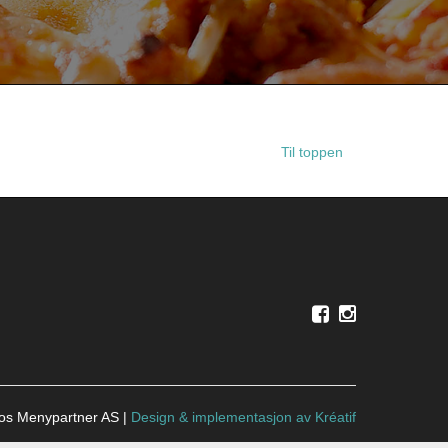
Til toppen
ros Menypartner AS |
Design
&
implementasjon av Kréatif