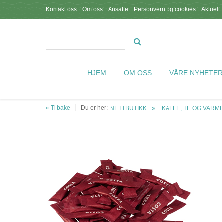
Kontakt oss
Om oss
Ansatte
Personvern og cookies
Aktuelt
HJEM
OM OSS
VÅRE NYHETE
« Tilbake
Du er her:
NETTBUTIKK
KAFFE, TE OG VARM