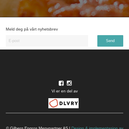
Meld deg på vårt nyhetsbrev
Vi er en del av
© Gilberg Engros Menypartner AS |
Design
&
implementasjon av