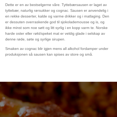
Dette er en av bestselgerne våre. Tyttebærsausen er laget av
tyttebær, naturlig rørsukker og cognac. Sausen er anvendelig i
en rekke desserter, kalde og varme drikker og i matlaging. Den
er dessuten overraskende god til sjokolademousse og is, og
ikke minst som noe søtt og litt syrlig i en kopp varm te. Norske
harde oster eller røkt/speket mat er veldig glade i selskap av
denne røde, søte og syrlige sirupen.
Smaken av cognac blir igjen mens all alkohol fordamper under
produksjonen så sausen kan spises av store og små.