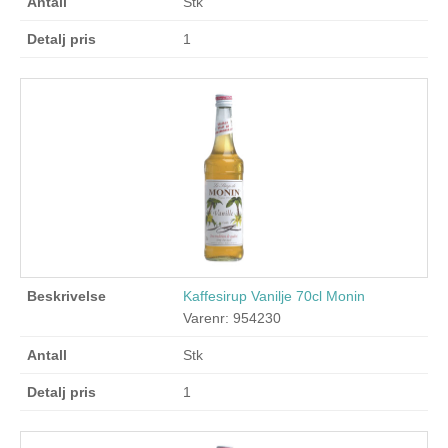
Stk
1
Kaffesirup Vanilje 70cl Monin
Varenr: 954230
Stk
1