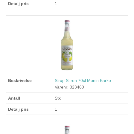
1
Sirup Sitron 70cl Monin Barko...
Varenr: 323469
Stk
1