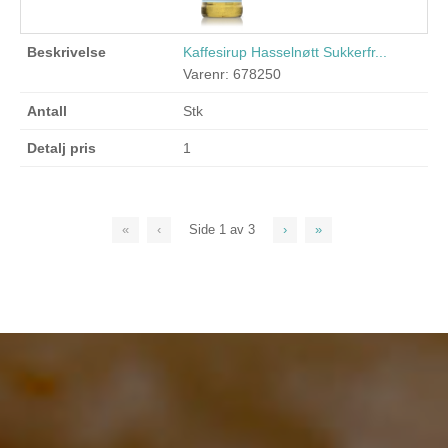
Kaffesirup Hasselnøtt Sukkerfr...
Varenr: 678250
Stk
1
«
‹
Side
1
av
3
›
»